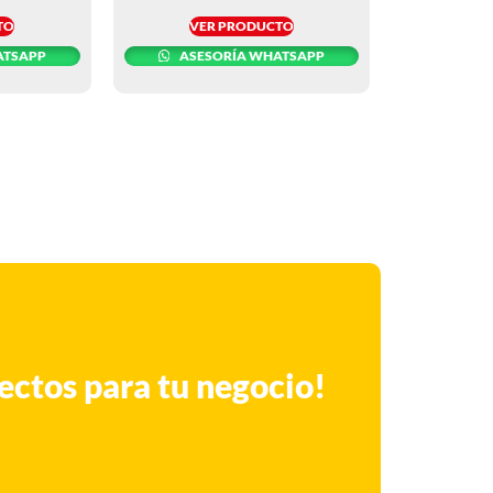
TO
VER PRODUCTO
ATSAPP
ASESORÍA WHATSAPP
ectos para tu negocio!