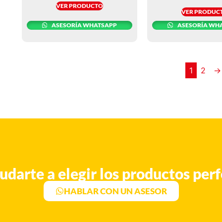
VER PRODUCTO
VER PRODUC
ASESORÍA WHATSAPP
ASESORÍA WH
1
2
→
udarte a elegir los productos perf
HABLAR CON UN ASESOR