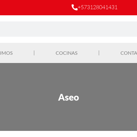
+573128041431
UMOS
COCINAS
CONTA
Aseo