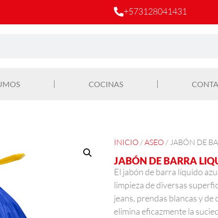
+573128041431
UMOS
COCINAS
CONTA
INICIO
/
ASEO
/ JABÓN DE B
JABÓN DE BARRA LIQ
El jabón de barra líquido azu
limpieza de diversas superfi
jeans, prendas blancas y de 
elimina eficazmente la sucie