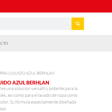
CTO
ARRA LIQUIDO AZUL BERHLAN
UIDO AZUL BERHLAN
l es una solución versátil y potente para la
cies, así como para el lavado de ropa como
color. Su fórmula especialmente diseñada
dad.