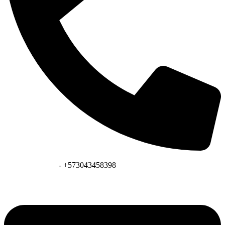
+573128041431
- +573043458398