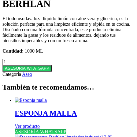
BERHLAN
El todo uso lavaloza líquido limón con aloe vera y glicerina, es la
solución perfecta para una limpieza eficiente y rápida en tu cocina.
Diseñado con una fórmula concentrada, este producto elimina
fácilmente la grasa y los residuos de alimentos, dejando tus
utensilios impecables y con un fresco aroma.
Cantidad:
1000 ML
TODO
USO
ASESORÍA WHATSAPP
LAVALOZA
Categoría
Aseo
LÍQUIDO
LIMON
También te recomendamos…
X
1000
ML
BERHLAN
cantidad
ESPONJA MALLA
Ver producto
ASESORÍA WHATSAPP