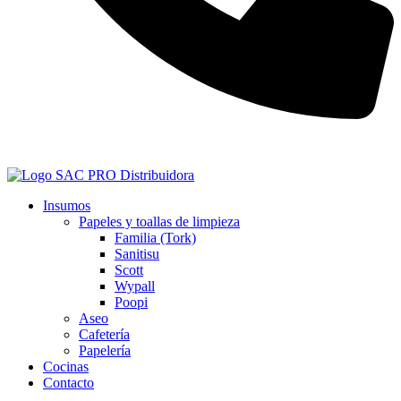
+573128041431
Insumos
Papeles y toallas de limpieza
Familia (Tork)
Sanitisu
Scott
Wypall
Poopi
Aseo
Cafetería
Papelería
Cocinas
Contacto