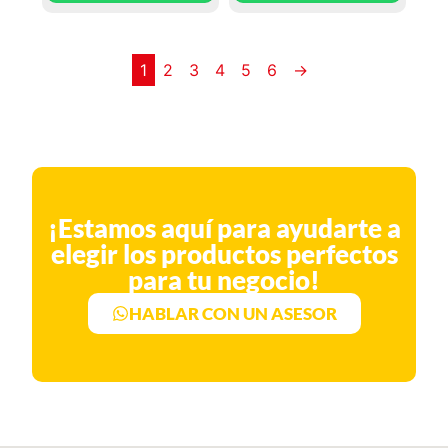
1
2
3
4
5
6
→
¡Estamos aquí para ayudarte a
elegir los productos perfectos
para tu negocio!
HABLAR CON UN ASESOR