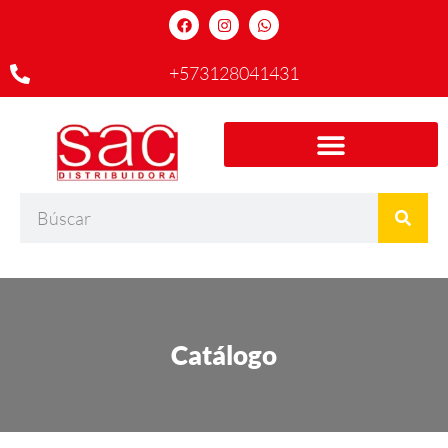
+573128041431
Catálogo