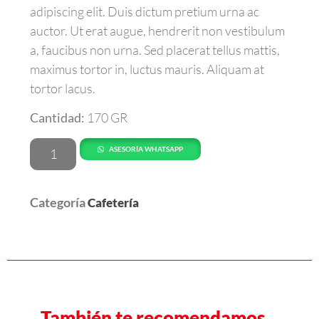
adipiscing elit. Duis dictum pretium urna ac
auctor. Ut erat augue, hendrerit non vestibulum
a, faucibus non urna. Sed placerat tellus mattis,
maximus tortor in, luctus mauris. Aliquam at
tortor lacus.
Cantidad:
170 GR
ASESORÍA WHATSAPP
Categoría
Cafetería
También te recomendamos…