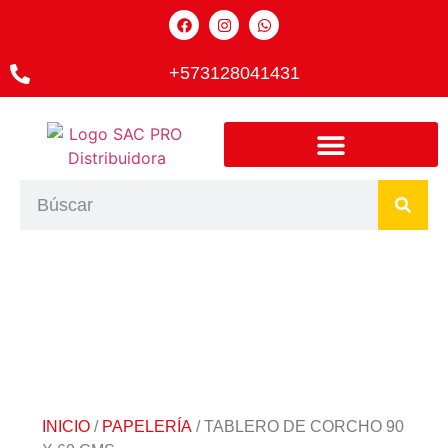
+573128041431
INICIO
/
PAPELERÍA
/ TABLERO DE CORCHO 90