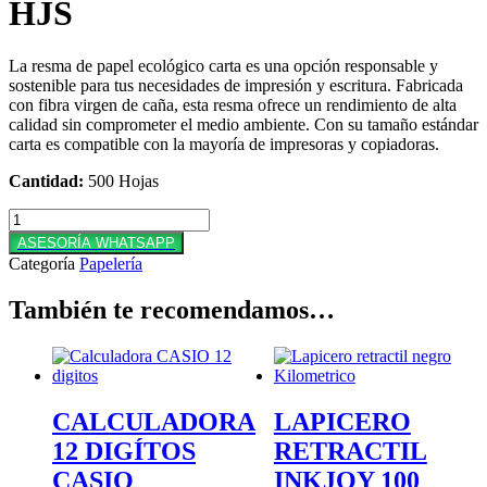
HJS
La resma de papel ecológico carta es una opción responsable y
sostenible para tus necesidades de impresión y escritura. Fabricada
con fibra virgen de caña, esta resma ofrece un rendimiento de alta
calidad sin comprometer el medio ambiente. Con su tamaño estándar
carta es compatible con la mayoría de impresoras y copiadoras.
Cantidad:
500 Hojas
RESMA
DE
ASESORÍA WHATSAPP
PAPEL
Categoría
Papelería
ECOLOGICO
CARTA
También te recomendamos…
X
500
HJS
cantidad
CALCULADORA
LAPICERO
12 DIGÍTOS
RETRACTIL
CASIO
INKJOY 100