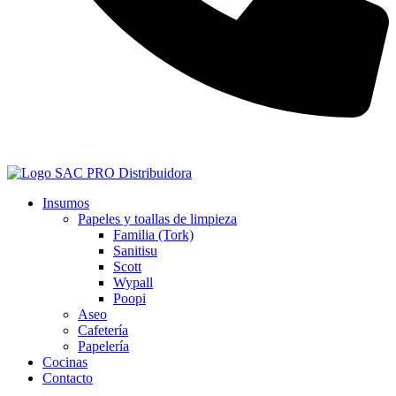
+573128041431
Insumos
Papeles y toallas de limpieza
Familia (Tork)
Sanitisu
Scott
Wypall
Poopi
Aseo
Cafetería
Papelería
Cocinas
Contacto