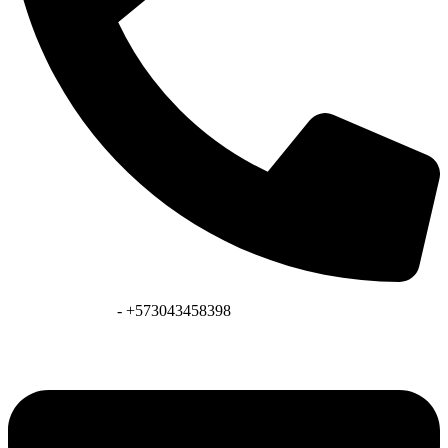
+573128041431
- +573043458398