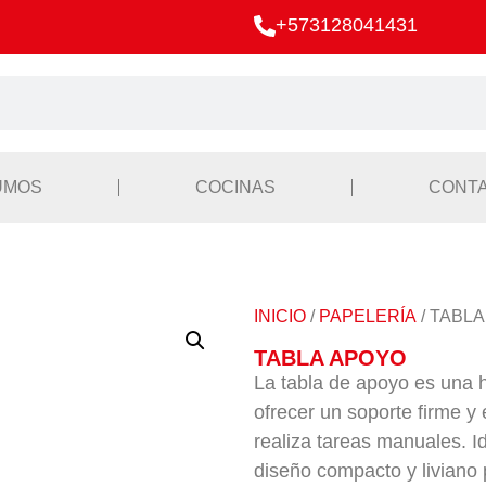
+573128041431
UMOS
COCINAS
CONT
INICIO
/
PAPELERÍA
/ TABL
TABLA APOYO
La tabla de apoyo es una 
ofrecer un soporte firme y 
realiza tareas manuales. I
diseño compacto y liviano p