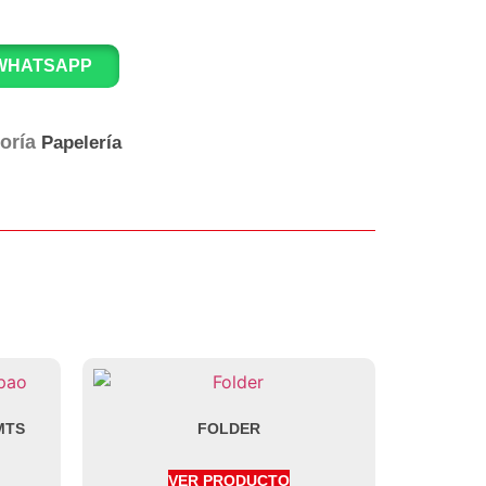
WHATSAPP
oría
Papelería
MTS
FOLDER
VER PRODUCTO