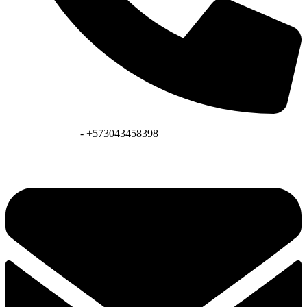
+573128041431
- +573043458398