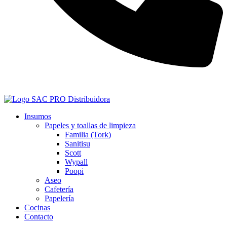
+573128041431
Insumos
Papeles y toallas de limpieza
Familia (Tork)
Sanitisu
Scott
Wypall
Poopi
Aseo
Cafetería
Papelería
Cocinas
Contacto