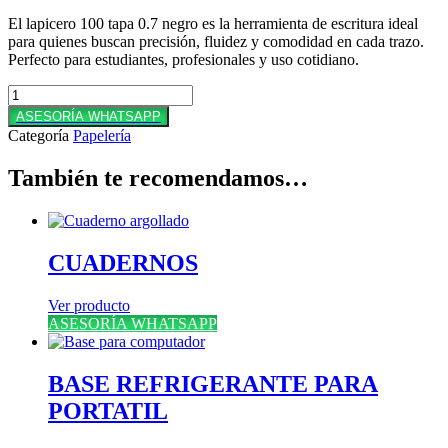
El lapicero 100 tapa 0.7 negro es la herramienta de escritura ideal
para quienes buscan precisión, fluidez y comodidad en cada trazo.
Perfecto para estudiantes, profesionales y uso cotidiano.
LAPICERO
100
ASESORÍA WHATSAPP
TAPA
Categoría
Papelería
0.7
NEGRO
También te recomendamos…
KILOMETRICO
cantidad
CUADERNOS
Ver producto
ASESORÍA WHATSAPP
BASE REFRIGERANTE PARA
PORTATIL