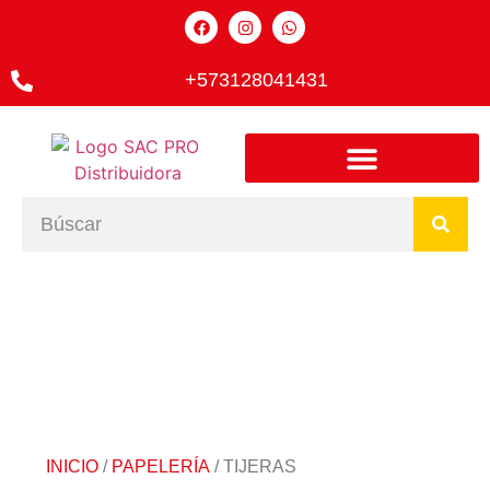
+573128041431
INICIO
/
PAPELERÍA
/ TIJERAS