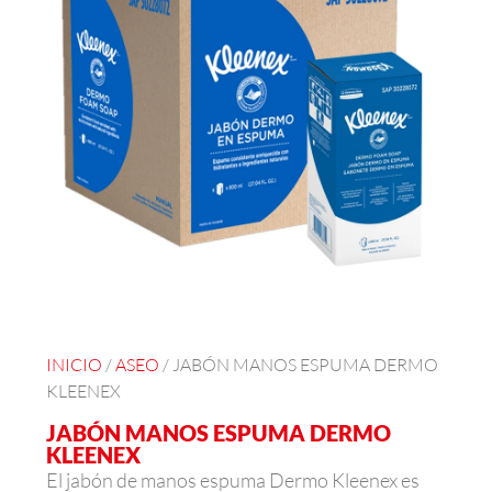
INICIO
/
ASEO
/ JABÓN MANOS ESPUMA DERMO
KLEENEX
JABÓN MANOS ESPUMA DERMO
KLEENEX
El jabón de manos espuma Dermo Kleenex es